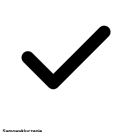
Samowykluczenie