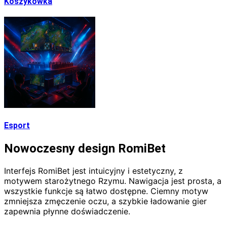
Koszykówka
Esport
Nowoczesny design RomiBet
Interfejs RomiBet jest intuicyjny i estetyczny, z
motywem starożytnego Rzymu. Nawigacja jest prosta, a
wszystkie funkcje są łatwo dostępne. Ciemny motyw
zmniejsza zmęczenie oczu, a szybkie ładowanie gier
zapewnia płynne doświadczenie.