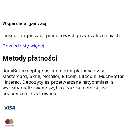
Wsparcie organizacji
Linki do organizacji pomocowych przy uzależnieniach
Dowiedz się więcej
Metody płatności
RomiBet akceptuje osiem metod płatności: Visa,
Mastercard, Skrill, Neteller, Bitcoin, Litecoin, MuchBetter
i Interac. Depozyty są przetwarzane natychmiast, a
wypłaty realizowane szybko. Każda metoda jest
bezpieczna i szyfrowana.