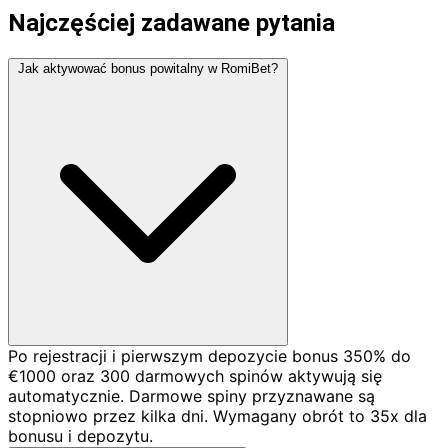
Najczęściej zadawane pytania
Jak aktywować bonus powitalny w RomiBet?
Po rejestracji i pierwszym depozycie bonus 350% do
€1000 oraz 300 darmowych spinów aktywują się
automatycznie. Darmowe spiny przyznawane są
stopniowo przez kilka dni. Wymagany obrót to 35x dla
bonusu i depozytu.