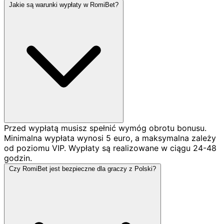
Jakie są warunki wypłaty w RomiBet?
Przed wypłatą musisz spełnić wymóg obrotu bonusu.
Minimalna wypłata wynosi 5 euro, a maksymalna zależy
od poziomu VIP. Wypłaty są realizowane w ciągu 24-48
godzin.
Czy RomiBet jest bezpieczne dla graczy z Polski?