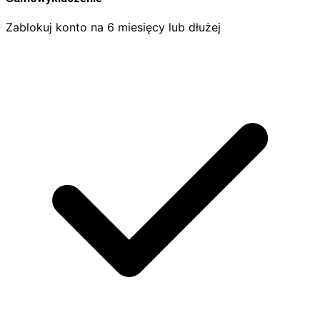
Zablokuj konto na 6 miesięcy lub dłużej