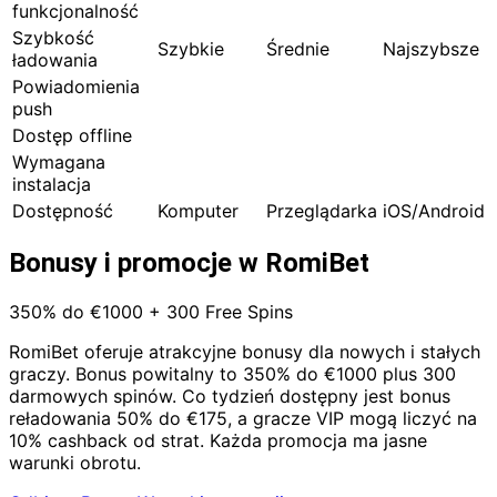
funkcjonalność
Szybkość
Szybkie
Średnie
Najszybsze
ładowania
Powiadomienia
push
Dostęp offline
Wymagana
instalacja
Dostępność
Komputer
Przeglądarka
iOS/Android
Bonusy i promocje w RomiBet
350% do €1000 + 300 Free Spins
RomiBet oferuje atrakcyjne bonusy dla nowych i stałych
graczy. Bonus powitalny to 350% do €1000 plus 300
darmowych spinów. Co tydzień dostępny jest bonus
reładowania 50% do €175, a gracze VIP mogą liczyć na
10% cashback od strat. Każda promocja ma jasne
warunki obrotu.