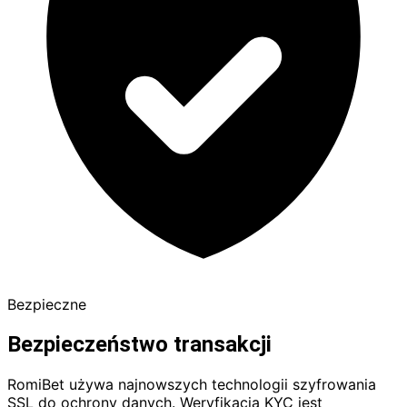
Bezpieczne
Bezpieczeństwo transakcji
RomiBet używa najnowszych technologii szyfrowania
SSL do ochrony danych. Weryfikacja KYC jest