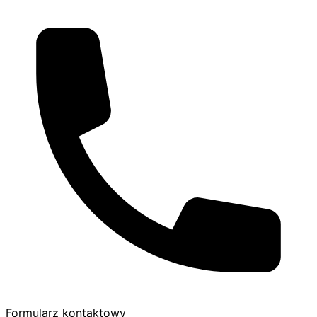
Formularz kontaktowy