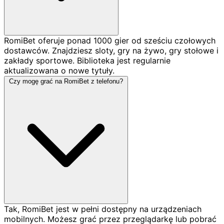
RomiBet oferuje ponad 1000 gier od sześciu czołowych
dostawców. Znajdziesz sloty, gry na żywo, gry stołowe i
zakłady sportowe. Biblioteka jest regularnie
aktualizowana o nowe tytuły.
Czy mogę grać na RomiBet z telefonu?
Tak, RomiBet jest w pełni dostępny na urządzeniach
mobilnych. Możesz grać przez przeglądarkę lub pobrać