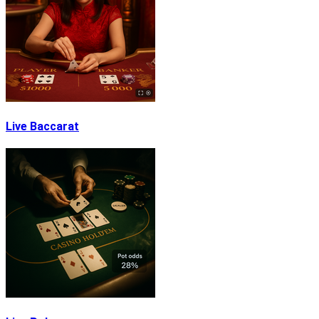
Live Baccarat