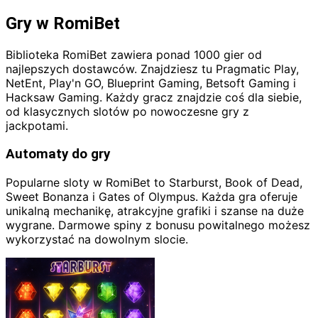
Gry w RomiBet
Biblioteka RomiBet zawiera ponad 1000 gier od
najlepszych dostawców. Znajdziesz tu Pragmatic Play,
NetEnt, Play'n GO, Blueprint Gaming, Betsoft Gaming i
Hacksaw Gaming. Każdy gracz znajdzie coś dla siebie,
od klasycznych slotów po nowoczesne gry z
jackpotami.
Automaty do gry
Popularne sloty w RomiBet to Starburst, Book of Dead,
Sweet Bonanza i Gates of Olympus. Każda gra oferuje
unikalną mechanikę, atrakcyjne grafiki i szanse na duże
wygrane. Darmowe spiny z bonusu powitalnego możesz
wykorzystać na dowolnym slocie.