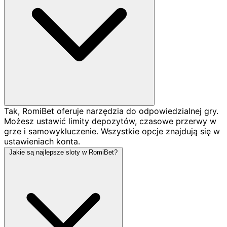
Tak, RomiBet oferuje narzędzia do odpowiedzialnej gry.
Możesz ustawić limity depozytów, czasowe przerwy w
grze i samowykluczenie. Wszystkie opcje znajdują się w
ustawieniach konta.
Jakie są najlepsze sloty w RomiBet?