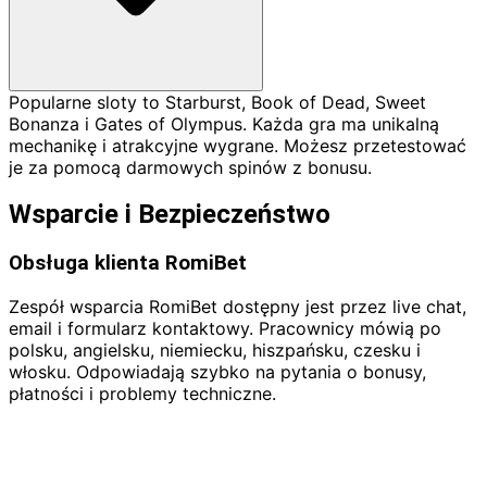
Popularne sloty to Starburst, Book of Dead, Sweet
Bonanza i Gates of Olympus. Każda gra ma unikalną
mechanikę i atrakcyjne wygrane. Możesz przetestować
je za pomocą darmowych spinów z bonusu.
Wsparcie i Bezpieczeństwo
Obsługa klienta RomiBet
Zespół wsparcia RomiBet dostępny jest przez live chat,
email i formularz kontaktowy. Pracownicy mówią po
polsku, angielsku, niemiecku, hiszpańsku, czesku i
włosku. Odpowiadają szybko na pytania o bonusy,
płatności i problemy techniczne.